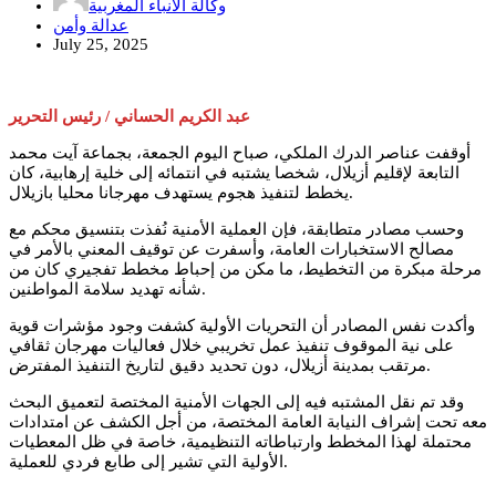
وكالة الأنباء المغربية
عدالة وأمن
July 25, 2025
عبد الكريم الحساني / رئيس التحرير
أوقفت عناصر الدرك الملكي، صباح اليوم الجمعة، بجماعة آيت محمد
التابعة لإقليم أزيلال، شخصا يشتبه في انتمائه إلى خلية إرهابية، كان
يخطط لتنفيذ هجوم يستهدف مهرجانا محليا بازيلال.
وحسب مصادر متطابقة، فإن العملية الأمنية نُفذت بتنسيق محكم مع
مصالح الاستخبارات العامة، وأسفرت عن توقيف المعني بالأمر في
مرحلة مبكرة من التخطيط، ما مكن من إحباط مخطط تفجيري كان من
شأنه تهديد سلامة المواطنين.
وأكدت نفس المصادر أن التحريات الأولية كشفت وجود مؤشرات قوية
على نية الموقوف تنفيذ عمل تخريبي خلال فعاليات مهرجان ثقافي
مرتقب بمدينة أزيلال، دون تحديد دقيق لتاريخ التنفيذ المفترض.
وقد تم نقل المشتبه فيه إلى الجهات الأمنية المختصة لتعميق البحث
معه تحت إشراف النيابة العامة المختصة، من أجل الكشف عن امتدادات
محتملة لهذا المخطط وارتباطاته التنظيمية، خاصة في ظل المعطيات
الأولية التي تشير إلى طابع فردي للعملية.