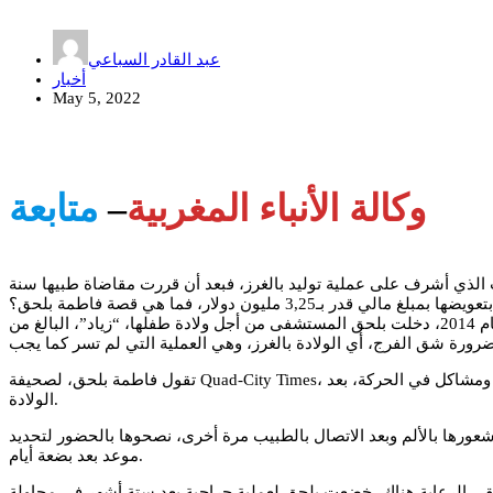
عبد القادر السباعي
أخبار
May 5, 2022
وكالة الأنباء المغربية
–
متابعة
الذي أشرف على عملية توليد بالغرز، فبعد أن قررت مقاضاة طبيها سنة
لم تتوقع فاطمة بلحق، أن تتسبب ولادة طبيعية في معاناة صحية لها لسنوات، مع وجود مخاطر كبيرة في حال قررت الإنجاب من جديد، ففي العام 2014، دخلت بلحق المستشفى من أجل ولادة طفلها، “زياد”، البالغ من
تقول فاطمة بلحق، لصحيفة Quad-City Times، إنها لم تقع فقط ضحية خطأ طبي، إذ لم تكن في حاجة إلى عملية الشق بالغرز، ولكنها كانت ضحية سوء رعاية طبية أيضا، ما أدى إلى آلام مستمرة ومشاكل في الحركة، بعد
الولادة.
عورها بالألم وبعد الاتصال بالطبيب مرة أخرى، نصحوها بالحضور لتحديد
موعد بعد بضعة أيام.
قي الرعاية هناك، خضعت بلحق لعملية جراحية بعد ستة أشهر في محاولة