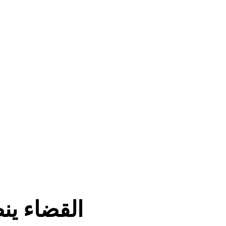
القضاء ينصف مغر