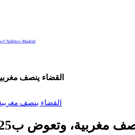
oc
l’Atlético Madrid
القضاء ينصف مغربية، وتعوض ب،25
القضاء ينصف مغربية، وتعوض ب3،25 
بية، وتعوض ب3،25 مليار بسبب خطأ طبي