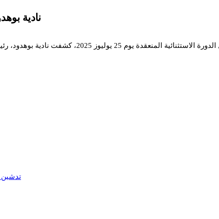
نادية بوه
محمد أصكام/ في إطار مناقشة برنامج عمل جماعة أولاد 