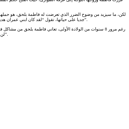
لكن، ما سيزيد من وضوح الضرر الذي تعرضت له فاطمة بلحق، هو حملها من 
جديا على حياتها، تقول “لقد كان ابني عمران هدية غير متوقعة، فرغم الآلام والمشاكل الصحية الناجمة عن الولادة الأولى، تمكنت من الإنجاب بسلام، لكن كانت آخر ولادة لي، وعمران أخر مولود لي”.
رغم مرور 8 سنوات من الولادة الأولى، تعاني فاطمة بلحق من مش
لن تعيد إليها عافيتها المفقودة، وأن الأهم، أن تعاد لها كرامتها، وأن يختفي الظلم الذي لحقها، وأن انتصارها الأكبر، يتجسد في إيصال صوتها إلى القضاء”.