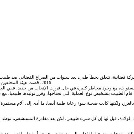
معركة قضائية، تتعلق بخطأ طبي، بعد سنوات من الصراع القضائي ضد طبيب 
2016، قضت هيئة المحلفين بتعويضها بمبلغ مالي قدر بـ3,25 مليون دولار، فما هي قصة فاطمة بلحق؟
 الولادة، قيل لها إن كل شيء طبيعي. لكن بعد مغادرة المستشفى، توطد ش
ة واضحا. تم نصحها بالذهاب إلى مستشفى جامعة أيوا على الفور. بعد تل