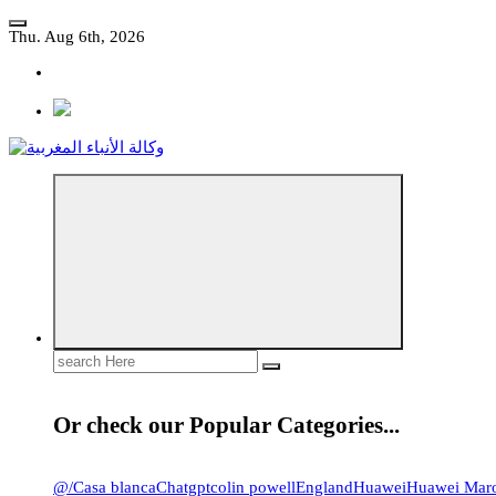
Skip
to
Thu. Aug 6th, 2026
content
مؤسسة إعلامية مستقلة تواكب الخبر على مدار الساعة
Search
for:
Or check our Popular Categories...
@
/
Casa blanca
Chatgpt
colin powell
England
Huawei
Huawei Mar