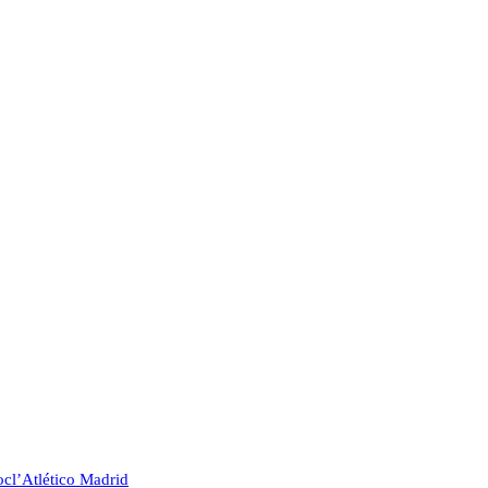
oc
l’Atlético Madrid