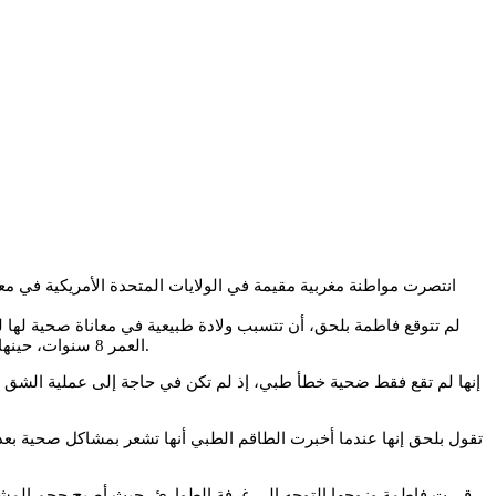
انتصرت مواطنة مغربية مقيمة في الولايات المتحدة الأمريكية في 
العمر 8 سنوات، حينها قام الطبيب بتشخيص نوع العملية التي تحتاجها، وقرر توليدها طبيعيا، مع ضرورة شق الفرج، أي الولادة بالغرز، وهي العملية التي لم تسر كما يجب.
تقول بلحق إنها عندما أخبرت الطاقم الطبي أنها تشعر بمشاكل صحية بعد
قررت فاطمة وزوجها التوجه إلى غرفة الطوارئ، حيث أصبح حجم المشكل