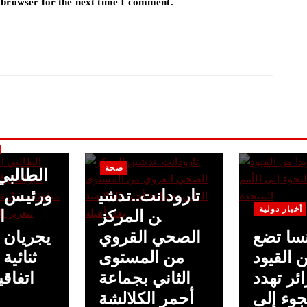
 browser for the next time I comment.
صحة
الطالبي
تارودانت..تدشي
ورئيس ا
أخبار دولية
ن المركز
ا
سا تضع
الصحي القروي
يجريان 
 القيود
من المستوى
ثنائية
ئر تهدد
الثاني بجماعة
اتفاقي
جوء إلى
أحمر الكلالشة