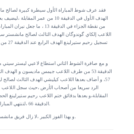
فقد عرف شوط المباراة الأول سيطرة كبيرة لصالح ما
الهدف الأول في الدقيقة 10 من عمر ال
اللاعب إلكاي گوندوگان الهدف الثالث لصالح مانشستر سيتي
تسجيل رح
و مع صافرة الشوط الثاني استطاع لاعبي ليستر سيتي م
الدقيقة 53 من طرف اللاعب جيمس ماديسون و الهدف 
المقابلة،و بعدها بدقائق ختم اللاعب رحيم ستيرلينغ ا
الدقيقة 66 ،لتنتهي المباراة بفوز أصحاب الأرض على الضيف ليستر سيتي.
و بهذا الفوز الكبير ،لا زال فريق مانشستر سيتي يحافظ على الصدارة في سلم الترتيب.