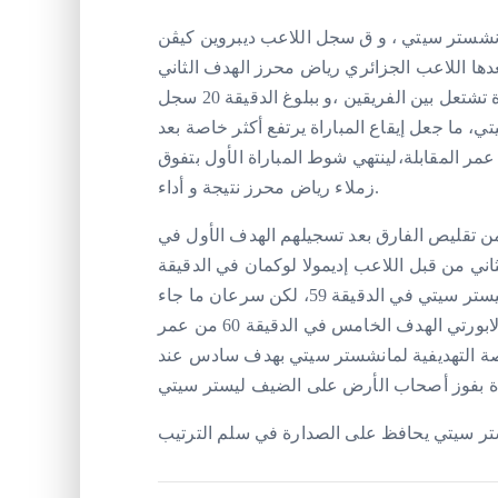
نشستر سيتي ، و ق سجل اللاعب ديبروين كيڤن
مقابلة ،ليضيف بعدها اللاعب الجزائري رياض محرز الهدف الثاني
من نقطة الجزاء في الدقيقة 13 ، ما جعل نيران المباراة تشتعل بين الفريقين ،و ببلوغ الدقيقة 20 سجل
، ما جعل إيقاع المباراة يرتفع أكثر خاصة بعد
يم ستيرلينغ الهدف الرابع عند الدقيقة 27 من عمر المقابلة،لينتهي شوط المباراة الأول بتفوق
زملاء رياض محرز نتيجة و أداء.
ن تقليص الفارق بعد تسجيلهم الهدف الأول في
الثاني من قبل اللاعب إديمولا لوكمان في الدقيقة
57، و أضاف بعدها اللاعب كيليشي الهدف الثالث لصالح ليستر سيتي في الدقيقة 59، لكن سرعان ما جاء
الرد سريعا من أصحاب الأرض ،حيث سجل اللاعب لابورتي الهدف الخامس في الدقيقة 60 من عمر
لحصة التهديفية لمانشستر سيتي بهدف سادس عند