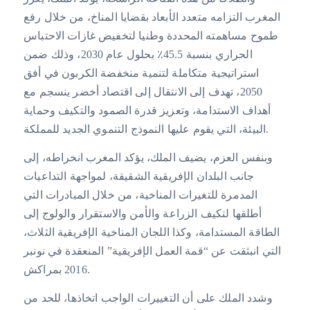
المغرب التزامه متعدد الأبعاد بقضايا المناخ، من خلال رفع
طموح مساهمته المحددة وطنيا لتخفيض غازات الاحتباس
الحراري بنسبة 45.5٪ بحلول عام 2030، وذلك ضمن
استراتيجية متكاملة لتنمية منخفضة الكربون في أفق
2050، تهدف إلى الانتقال إلى اقتصاد أخضر ينسجم مع
أهداف الاستدامة، وتعزيز قدرة الصمود والتكيف وحماية
البيئة، التي يقوم عليها النموذج التنموي الجديد للمملكة.
وبنفس العزم، يضيف الملك، يؤكد المغرب انخراطه، إلى
جانب البلدان الإفريقية الشقيقة، لمواجهة التداعيات
المدمرة للتغيرات المناخية، من خلال المبادرات التي
أطلقها لتكيف الزراعة والأمن والاستقرار والولوج إلى
الطاقة المستدامة، وكذا اللجان المناخية الإفريقية الثلاث،
التي انبثقت عن “قمة العمل الإفريقية” المنعقدة في نونبر
2016 بمراكش.
وشدد الملك على أن التغييرات الواجب اتخاذها، للحد من