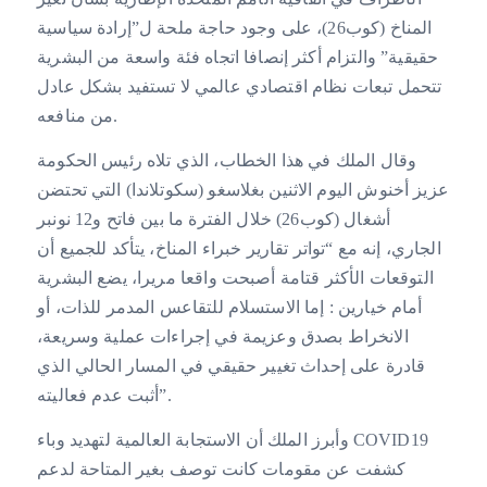
المناخ (كوب26)، على وجود حاجة ملحة ل”إرادة سياسية
حقيقية” والتزام أكثر إنصافا اتجاه فئة واسعة من البشرية
تتحمل تبعات نظام اقتصادي عالمي لا تستفيد بشكل عادل
من منافعه.
وقال الملك في هذا الخطاب، الذي تلاه رئيس الحكومة
عزيز أخنوش اليوم الاثنين بغلاسغو (سكوتلاندا) التي تحتضن
أشغال (كوب26) خلال الفترة ما بين فاتح و12 نونبر
الجاري، إنه مع “تواتر تقارير خبراء المناخ، يتأكد للجميع أن
التوقعات الأكثر قتامة أصبحت واقعا مريرا، يضع البشرية
أمام خيارين : إما الاستسلام للتقاعس المدمر للذات، أو
الانخراط بصدق وعزيمة في إجراءات عملية وسريعة،
قادرة على إحداث تغيير حقيقي في المسار الحالي الذي
أثبت عدم فعاليته”.
وأبرز الملك أن الاستجابة العالمية لتهديد وباء COVID19
كشفت عن مقومات كانت توصف بغير المتاحة لدعم