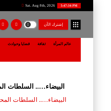
Sat. Aug 8th, 2026
5:47:37 PM
إشترك الآن
عالم المرأة
ثقافة
قضايا وحوادث
البيضاء….. السلطات الم
البيضاء….. السلطات المحل