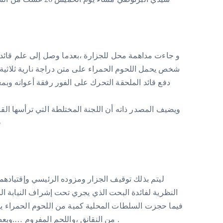
و جاءت مداهمة محل للجزارة ،بعدما وصل إلى علم قائ
شخص يحمل اللحوم الحمراء على متن دراجة نارية ثلاثية
دفع قائد الملحقة التحرك على الفور رفقة أعوانه وبم
ويضيف المصدر ذاته أن اللجنة المختلطة التي ترأسها الق
ق
ليتم بذلك توقيف الجزار ومزوده الرئيسي وإقتيادهما
النظرية لفائدة البحت الذي يجري تحت إشراف النيابة 
فيما حجزت السلطات المحلية كمية من اللحوم الحمراء يشت
من النقانق ،واللحم المفروم ….وبعض التوابل والملونات كم ثم حجز الدراجة النارية .