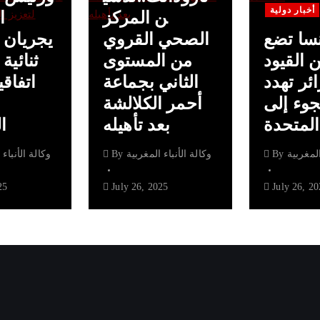
أخبار دولية
ن المركز
ا
سا تضع
الصحي القروي
يجريان 
 القيود
من المستوى
ثنائية
ئر تهدد
الثاني بجماعة
اتفاقي
جوء إلى
أحمر الكلالشة
المتحدة
بعد تأهيله
ا
المغربية
By
وكالة الأنباء المغربية
By
وكالة الأنباء 
25
July 26, 2025
July 26, 20