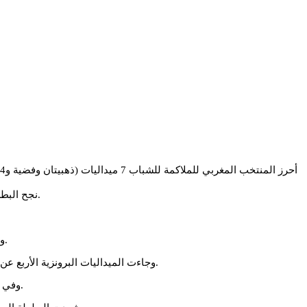
نجح البطل المغربي سليمان السمغولي في حصد الميدالية الذهبية لمنافسات وزن 57 كلغ بعد فوزه في المباراة النهائية على الملاكم الجزائري بوشقرة معتز.
ونال الملاكم المغربي منير والي الميدالية الفضية في منافسات وزن 51 كلغ بعد خسارته في المباراة النهائية أمام الملاكم الجزائري قايدي محمد فؤاد.
وجاءت الميداليات البرونزية الأربع عن طريق الملاكمين رحال المرابط في وزن 54 كلغ، ومنصف بن عبد الله في وزن 63 كلغ، وأحمد بدراني في وزن 71 كلغ، وعمر لنصري في وزن 92 كلغ.
وفي الترتيب العام، احتل المنتخب المغربي الرتبة الثالثة، بينما تصدر ترتيب البطولة المنتخب المصري برصيد 12 ميدالية (8 ذهبيات وفضيتان وبرونزيتان).