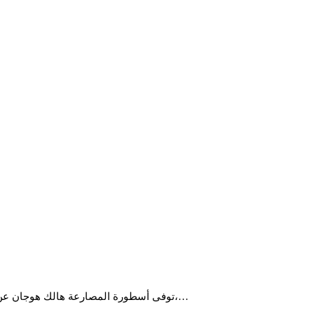
توفى أسطورة المصارعة هالك هوجان عن عمر ناهز 71 عاما بعد إصابته بأزمة قلبية فى منزله، عقب دخوله المستشفى قبل أسابيع قليلة. وأكدت شبكة فوكس نيوز أنه تم العثور على هوجان،…