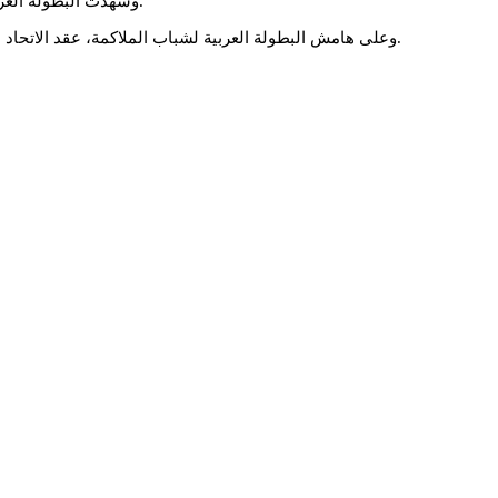
وشهدت البطولة العربية للشباب مشاركة 13 منتخبا، هي المغرب ومصر وسوريا والجزائر وتونس والأردن وفلسطين والإمارات والسعودية والبحرين وقطر والعراق واليمن.
وعلى هامش البطولة العربية لشباب الملاكمة، عقد الاتحاد العربي للملاكمة اجتماعا برئاسة يوسف بن علي الكاظم رئيس الاتحاد، تم خلاله اختيار المغربي مراد بسباسي رئيسا للجنة الأنشطة والبرامج بالاتحاد.