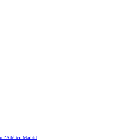
oc
l’Atlético Madrid