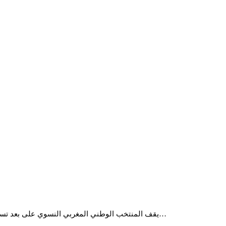
يقف المنتخب الوطني المغربي النسوي على بعد تسعين دقيقة فقط من إنجاز تاريخي قد يخلده الزمن، عندما يواجه منتخب نيجيريا غدا السبت على أرضية الملعب الأولمبي بالرباط في نهائي كأس أمم…