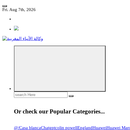
Skip
to
Fri. Aug 7th, 2026
content
مؤسسة إعلامية مستقلة تواكب الخبر على مدار الساعة
Search
for:
Or check our Popular Categories...
@
/
Casa blanca
Chatgpt
colin powell
England
Huawei
Huawei Mar