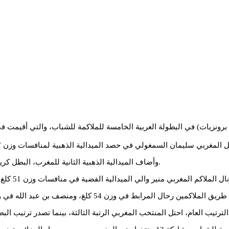
أحرز المنتخب المغربي للملاكمة للشباب 7 ميداليات (ذهبيتان وفضية و4 برونزيات) في البطولة العربية الخامس
وأضاف الميدالية الذهبية الثانية للمغرب، البطل كريم جعفري، في منافسات وزن 71 كلغ، على حساب المصري محمد مبروك.