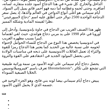
الداخل والخارج. كل شيء في هذا الدجاج أسود جلده منقاره، لسانه،
أضافره، وحتى لحمه وعظامه أما دمه فهو أحمر قاتم يميل إلى السواد.
أيام سيماني هو أغلى أنواع الدواجن في العالم وألذها، إذ يصل سعر
الدجاجة الواحدة 2500 دولار حتى أطلق عليه اسم “دجاج لامبورغيني”
نظرا لقيمته المادية وشكله المميز.
ظهر هذا الصنف الغريب من الدجاج في جاوة بإندونيسيا، وأدخل إلى
أوروبا في عام 1998 على يد مربي دجاج هولندي، حيث لقي اهتماما
كبيرا بسبب مظهره الغريب.
في اندونيسيا يخصص هذا النوع من الدجاج للنساء الحوامل لإحتواء
لحومه على نسبة عالية من الحديد كما يعتبر هذا الدجاج رمزا للقوة
والثراء إذ تعمل العائلات الاندونيسية على ذبحه في مناسبات الولادة
حتى يحصل المولود الجديد في اعتقادهم على القوة والثروة.
يحصل دجاج أيام سيماني على لونه الأسود من سمة وراثية طبيعية
تعرف باسم “فيبروميلانوسيس fibromelanosis”، التي تشجع على تكاثر
الخلايا الصبغية السوداء.
يبيض دجاج أيام سيماني بيضا لونه بني فاتح، وهو الجزء الوحيد في
جسمه الذي لا يحمل اللون الأسود.