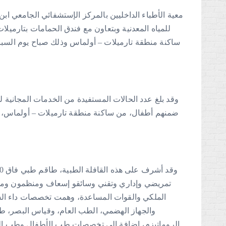
معية الأطباء الداخليين بالمركز الإستشفائي الجامعي اب
للمياه المعدنية وبتعاون مع فندق الحمامات بتارميلا
ضمنهم أطفال، من ساكنة منطقة تارميلات – أولماس، كم
تمريضي وإداري وتقني وسائقو إسعاف ومنظمون ومس
الملكي والقوات المساعدة، وهمت تخصصات داء ا
والجهاز الهضمي، الطب العام، وقياس البصر، 
الروماتيزم، إضافة إلى تخصصات طب الأطفال وطب النس