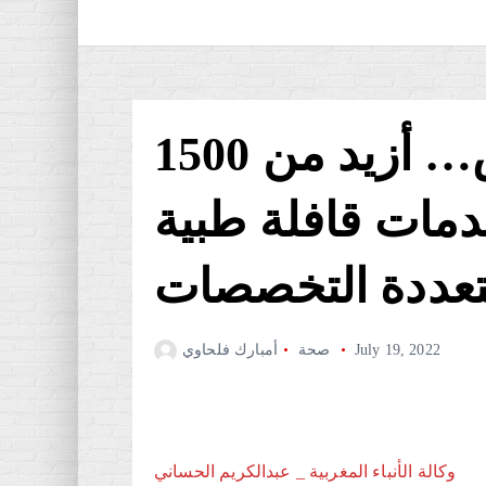
تارميلات اولماس… أزيد من 1500
مات قافلة طبية
عددة التخصصات
July 19, 2022
صحة
أمبارك فلحاوي
وكالة الأنباء المغربية _ عبدالكريم الحساني