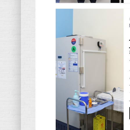
ز
وى 8