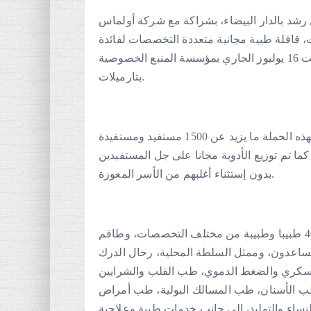
ن رشد بالدار البيضاء، بشراكة مع شركة أولماس
ت، قافلة طبية مجانية متعددة التخصصات لفائدة
ساكنة منطقة تارميلات – أولماس وذلك صباح يوم السبت 16 يوليوز الجاري بمؤسسة المنبع الخصوصية
بتارميلات.
وقد بلغ عدد الحالات المستفيدة من الخدمات المجانية لهذه الحملة ما يزيد عن 1500 مستفيد ومستفيدة
ا تم توزيع الأدوية مجانا على جل المستفيدين
بدون إستثناء أغلبهم من الأسر المعوزة.
وقد أشرف على هذه القافلة الطبية، طاقم طبي فاق 40 طبيبا وطبيبة من مختلف التخصصات، وطاقم
اعدون، وممثل السلطة المحلية، رحال الدرك
لسكري والضغط الدموي، طب القلب والشرايين
طب الأسنان، طب المسالك البولية، طب أمراض
اء والتوليد، إلى جانب خدمات طبية وعلاجية