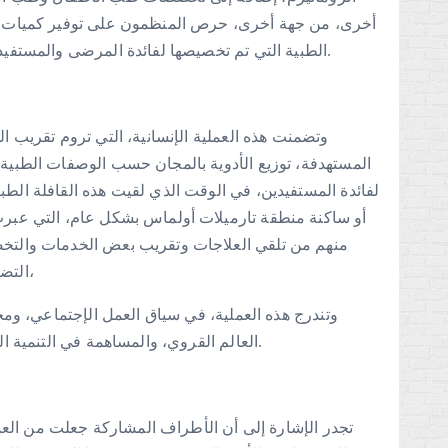
أخرى، من جهة أخرى، حرص المنظمون على توفير كميات مه
الطبية التي تم تخصيصها لفائدة المرضى والمستفيدين من هذه القافلة الطبية المتعددة التخصصات.
وتضمنت هذه العملية الإنسانية، التي تروم تقريب ال
المستهدفة، توزيع الأدوية بالمجان حسب الوصفات الطبية
لفائدة المستفيدين، في الوقت الذي لقيت هذه القافلة الط
أو ساكنة منطقة تارميلات أولماس بشكل عام، التي عبرت
منهم من تلقي العلاجات وتقريب بعض الخدمات والتخص
التضامنية يكون لها الوقع الحسن في نفوس السكان،
وتندرج هذه العملية، في سياق العمل الإجتماعي، ومحا
العالم القروي، والمساهمة في التنمية المستدامة التي يعرفها العمل التضامني بالمملكة.
تجدر الإشارة إلى أن الأطراف المشاركة جعلت من العمل 