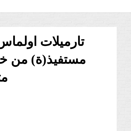
مستفيذ(ة) من خد
مت