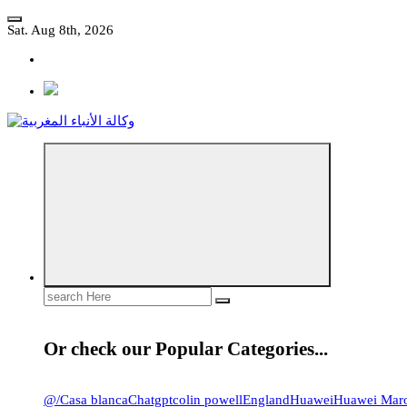
Skip
to
Sat. Aug 8th, 2026
content
مؤسسة إعلامية مستقلة تواكب الخبر على مدار الساعة
Search
for:
Or check our Popular Categories...
@
/
Casa blanca
Chatgpt
colin powell
England
Huawei
Huawei Mar