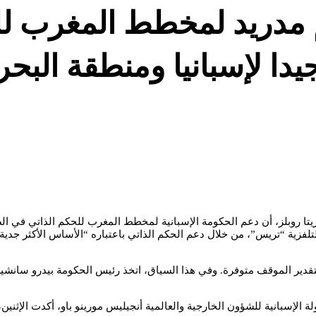
 مدريد لمخطط المغرب لل
ة روبلز، التي استضافتها الثلاثاء، 14 يونيو 2022، القناة التلفزية “تريس”، من خلال دعم الحكم الذاتي 
تقدير الموقف متوفرة. وفي هذا السياق، اتخذ رئيس الحكومة بيدرو سانشيز،