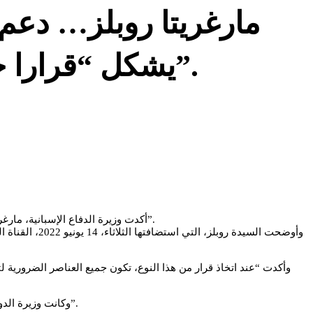
مارغريتا روبلز… دعم
يشكل “قرارا جيدا لإسبانيا ومنطقة البحر الأبيض المتوسط بأكملها”.
أكدت وزيرة الدفاع الإسبانية، مارغريتا روبلز، أن دعم الحكومة الإسبانية لمخطط المغرب للحكم الذاتي في الصحراء يشكل “قرارا جيدا لإسبانيا ومنطقة البحر الأبيض المتوسط بأكملها”.
وأوضحت السيد
وأكدت “عند اتخاذ قرار من هذا النوع، تكون جميع العناصر الضرورية ل
وكانت وزيرة الدولة الإسبانية للشؤون الخارجية والعالمية أنجيليس مورينو باو، أكدت الإثنين، أن موقف بلادها من الصحراء المغربية “متماسك ويحترم القانون الدولي”.