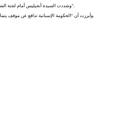
وشددت السيدة أنجيليس أمام لجنة الشؤون الخارجية بمجلس الشيوخ الإسباني أن إسبانيا تبنت “موقفا يتسق مع القرارات التي اتخذتها الحكومات السابقة ويحترم القانون الدولي بالكامل”.
وأبرزت أن “الحكومة الإسبانية تدافع عن موقف يتماشى مع مبادئ ومعايير ميثاق الأمم المتحدة وقراراتها”، مشيرة إلى أن هذا الموقف ينبع أيضا من إرادة إسبانيا في المساهمة في الاستقرار الإقليمي.