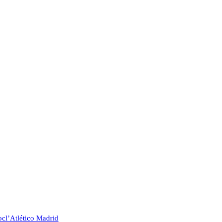
oc
l’Atlético Madrid