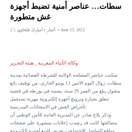
سطات… عناصر أمنية تضبط أجهزة
غش متطورة
June 13, 2022
أخبار
أمبارك فلحاوي
وكالة الأنباء المغربية _ هيئة التحرير
تمكنت عناصر المصلحة الولائية للشرطة القضائية بمدينة
سطات، زوال اليوم الاثنين 13 يونيو الجاري، من توقيف بائع
متجول يبلغ من العمر 29 سنة، يشتبه في تورطه في قضية
تتعلق بحيازة وترويج أجهزة إلكترونية مهربة تستعمل
لأغراض الغش في الامتحانات المدرسية.
وذكر بلاغ صادر عن المديرية العامة للأمن الوطني أن
مصالحها كانت قد رصدت إعلانات منشورة على صفحات
مواقع التواصل الاجتماعي، تعرض للبيع أجهزة إلكترونية