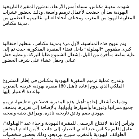
شهدت مدينة مكناس، مساء أمس الأربعاء، تدشين المقبرة التاريخية
اليهودية بعد أن خضعت لأعمال ترميم واسعة، وذلك بحضور عشرات
المغاربة اليهود من المغرب ومختلف أنحاء العالم، غالبيتهم العظمى من
مدينة مكناس.
وتم تتويج هذه المناسبة، لأول مرة بمدينة مكناس، بتنظيم احتفالية
كبرى بطقوس “الهيلولة” داخل فضاء المقبرة المذكورة، حيث تم إلى
غاية ساعة متأخرة من الليل، إشعال الشموع طلبا للبركة، وتنظيم حفل
غنائي وحفل عشاء على شرف الحضور.
وتندرج عملية ترميم المقبرة اليهودية بمكناس في إطار المشروع
الملكي الذي يروم إعادة تأهيل 180 مقبرة يهودية عريقة بالمغرب
وإعادة الاعتبار إليها.
وشملت أشغال إعادة تأهيل هذه المقبرة، فضلا عن تنظيفها، ترميم
جميع ممراتها وقبورها وأسوارها وأبوابها، بالإضافة إلى تعزيزها بمتحف
يهودي يضم وثائق تاريخية نادرة، ومرافق دينية وصحية.
وترأس إعادة الافتتاح الرسمي للمقبرة اليهودية وإحياء عيد “الهيلولة”،
عامل إقليم مكناس عبد الغني الصبار، إلى جانب الأمين العام لمجلس
الطوائف اليهودية بالمغرب سيرج بيرديغو، وذلك بحضور شخصيات