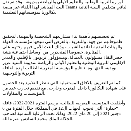
لوزارة التربية الوطنية والتعليم الأولي والرياضة بمديونة ، وقد تم نقل
البث المباشر لهذا اللقاء عبر منصة Teams لباقي متعلمي السنة الثانية
بكالوريا بمؤسساتهم التعليمية.
تم تحسيسهم بأهمية بناء مشاريعهم الشخصية والمهنية، لتحقيق
طموحاتهم من جهة، وللتعريف بالفرص التي تتيحها مؤسسات الدولة
والهيئات المدنية لفائدة الشباب، وذلك لبعث الأمل فيهم وحثهم على
المثابرة، خصوصا المنحدرين من أوساط اجتماعية هشة.
حضراللقاء مسؤولون بالعمالة، ومسؤولون تربويون بالإقليم، والمدير
الإقليمي للتربية الوطنية والتعليم الأولي والرياضة بمديونة السيد عزيز
بويدية، الذي نوه بتنظيم المؤسسة المغربية للطالب لهذه القافلة
التربوية والتوجيهية.
كما تم التعريف بالآفاق المستقبلية التي تنتظر التلاميذ بعد الحصول
على شهادة البكالوريا داخل المغرب وخارجه، مع تقديم تجارب عدد من
المؤسسات والمقاولات.
وأطلقت المؤسسة المغربية للطالب، برسم الفترة 2021-2022، قافلة
“جدارة” التي تجوب الجهات ال12 في المملكة، خلال الفترة من 6
دجنبر 2021 إلى 20 ماي 2022، وذلك تحت الرعاية السامية لصاحب
الجلالة الملك محمد السادس نصره الله.