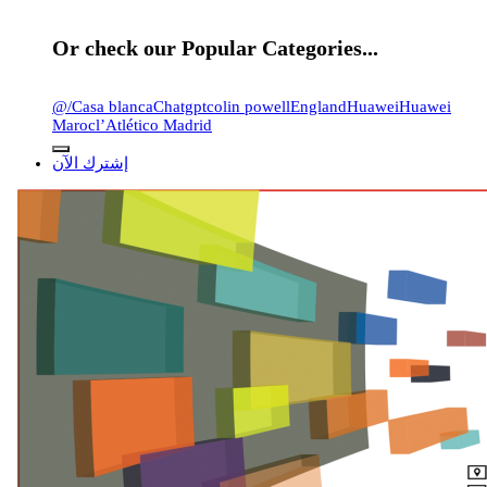
for:
Or check our Popular Categories...
@
/
Casa blanca
Chatgpt
colin powell
England
Huawei
Huawei
Maroc
l’Atlético Madrid
إشترك الآن