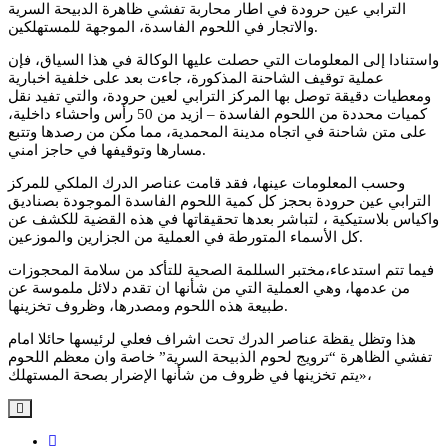
الترابي عين حرودة في اطار محاربة تفشي ظاهرة الدبيحة السرية
والاتجار في اللحوم الفاسدة، الموجهة للمستهلكين.
واستنادا إلى المعلومات التي حصلت عليها الوكالة في هذا السياق، فإن
عملية توقيف الشاحنة المذكورة، جاءت بعد على خلفية اخبارية
ومعطيات دقيقة توصل بها المركز الترابي لعين حرودة، والتي تفيد نقل
كميات محددة من اللحوم الفاسدة – ازيد من 50 رأس واحشاء داخلية،
على متن شاحنة في اتجاه مدينة المحمدية، مما مكن من رصدها وتتبع
مسارها وتوقيفها في حاجز امني.
وحسب المعلومات عينها، فقد قامت عناصر الدرك الملكي للمركز
الترابي عين حرودة بحجز كل كمية اللحوم الفاسدة الموجودة بصناديق
واكياس بلاستيكية ، لتباشر بعدها تحقيقاتها في هذه القضية للكشف عن
كل الأسماء المتورطة في العملية من الجزارين والموزعين.
فيما تتم استدعاء،مختبر السللمة الصحية للتأكد من سلامة المحجوزات
من عدمها، وهي العملية التي من شأنها ان تقدم دلائل ملموسة عن
طبيعة هذه اللحوم ومصدرها، وظروف تخزينها.
هذا وتظل يقظة عناصر الدرك تحت اشراف فعلي لرئيسها حائلا امام
تفشي الظاهرة “ترويج لحوم الذبيحة السرية” خاصة وان معظم اللحوم
يتم تخزينها في ظروف من شأنها الإضرار بصحة المستهلك»،