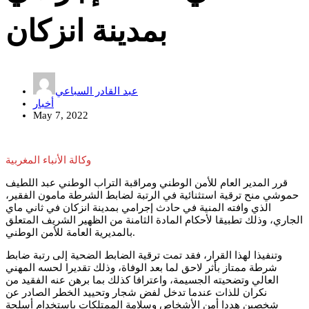
بمدينة انزكان
عبد القادر السباعي
أخبار
May 7, 2022
وكالة الأنباء المغربية
قرر المدير العام للأمن الوطني ومراقبة التراب الوطني عبد اللطيف
حموشي منح ترقية استثنائية في الرتبة لضابط الشرطة مامون الفقير،
الذي وافته المنية في حادث إجرامي بمدينة انزكان في ثاني ماي
الجاري، وذلك تطبيقا لأحكام المادة الثامنة من الظهير الشريف المتعلق
بالمديرية العامة للأمن الوطني.
وتنفيذا لهذا القرار، فقد تمت ترقية الضابط الضحية إلى رتبة ضابط
شرطة ممتاز بأثر لاحق لما بعد الوفاة، وذلك تقديرا لحسه المهني
العالي وتضحيته الجسيمة، واعترافا كذلك بما برهن عنه الفقيد من
نكران للذات عندما تدخل لفض شجار وتحييد الخطر الصادر عن
شخصين هددا أمن الأشخاص وسلامة الممتلكات باستخدام أسلحة