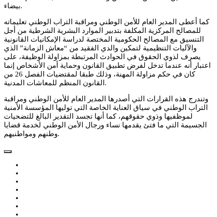
بيضاء.
كما أعطى المدير العام للأمن الوطني ومراقبة التراب الوطني تعليماته
للمصالح المركزية المكلفة بتدبير الموارد البشرية الشرطية من أجل
التنسيق مع المصالح الحكومية المختصة لدراسة الإمكانيات القانونية
والآليات التنظيمية لتمكين والدي الفقيد من “معاش الزمانة” الذي
يصرف لذوي الحقوق في الحوادث المرتبطة بمزاولة الوظيفة، على
اعتبار أنه عندما تدخل لفرض تطبيق القانون وحماية أمن الأشخاص إنما
كان في حكم مزاولة المهنة، وذلك طبقا لمقتضيات الفصل 26 من
القانون المنظم للمعاشات المدنية.
وتندرج هذه القرارات التي أصدرها المدير العام للأمن الوطني ومراقبة
التراب الوطني في سياق العناية الخاصة التي توليها المؤسسة الأمنية
لموظفيها وذوي حقوقهم، كما أنها تجسد التقدير البالغ للتضحيات
الجسيمة التي ما فتئ يقدمها نساء ورجال الأمن الوطني لخدمة قضايا
وطنهم ومواطنيهم.