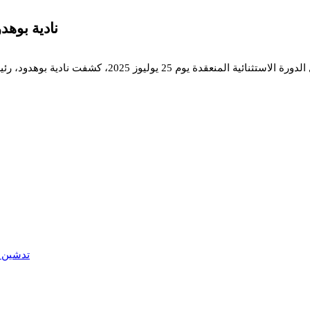
نادية بوه
محمد أصكام/ في إطار مناقشة برنامج عمل جماعة أولاد 