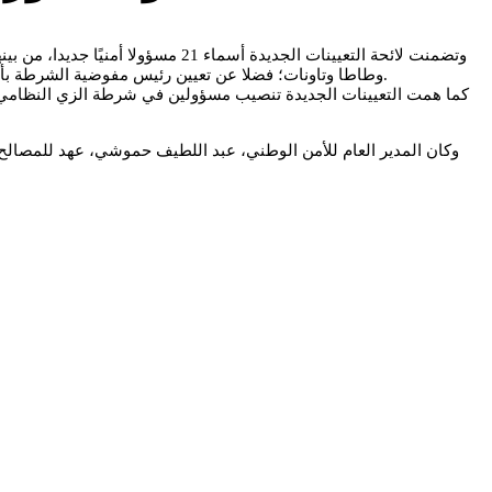
وتضمنت لائحة التعيينات الجديدة 
وطاطا وتاونات؛ فضلا عن تعيين رئيس مفوضية الشرطة بأبي الجعد وخمسة رؤساء دوائر أمنية بكل من مكناس والمحاميد والخميسات والرباط والدار البيضاء، وتنقيل حميد بحري إلى منطقة بندباب في فاس.
كما همت التعيينات الجديدة تنصيب مسؤولين في شرطة الزي النظامي، إ
وكان المدير العام للأمن الوطني، عبد اللطيف حموشي، عهد للمصالح 