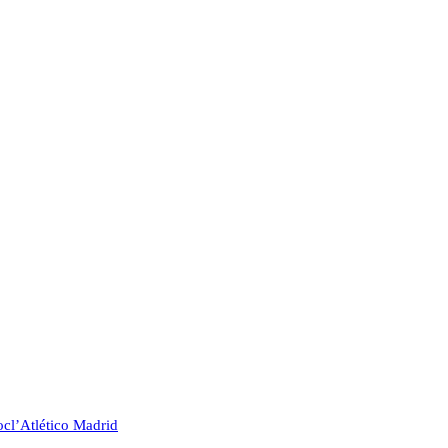
oc
l’Atlético Madrid