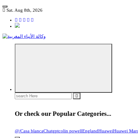
Skip
to
Sat. Aug 8th, 2026
content
مؤسسة إعلامية مستقلة تواكب الخبر على مدار الساعة
Search
for:
Or check our Popular Categories...
@
/
Casa blanca
Chatgpt
colin powell
England
Huawei
Huawei Mar