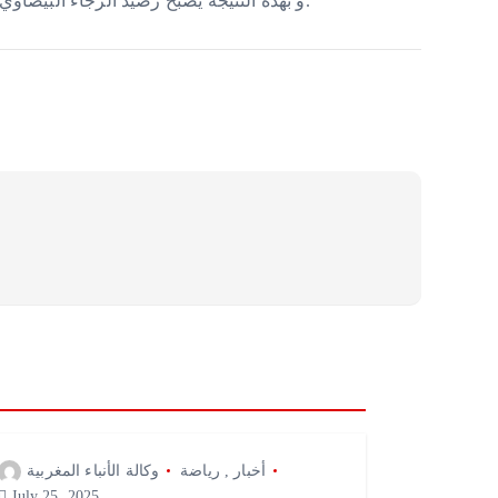
و بهذه النتيجة يصبح رصيد الرجاء البيضاوي مؤقتا 9 نقاط متصدرا الترتيب للبطولة الوطنية.
أخبار
,
رياضة
وكالة الأنباء المغربية
July 25, 2025