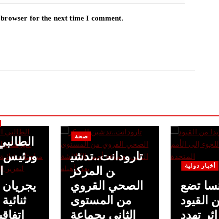
 browser for the next time I comment.
صحة
الطالبي
تارودانت..تدشي
ورئيس ا
أخبار دولية
ن المركز
ا
سا تضع
الصحي القروي
يجريان 
 القيود
من المستوى
ثنائية
ئر تهدد
الثاني بجماعة
اتفاقي