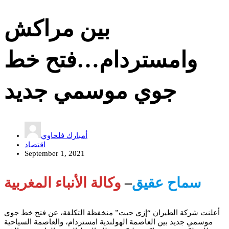
بين مراكش
وامستردام…فتح خط
جوي موسمي جديد
أمبارك فلحاوي
اقتصاد
September 1, 2021
سماح عقيق
–
وكالة الأنباء المغربية
أعلنت شركة الطيران “إزي جيت” منخفظة التكلفة، عن فتح خط جوي
موسمي جديد بين العاصمة الهولندية امستردام، والعاصمة السياحية